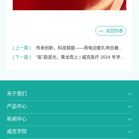
返回列表
[ 上一篇 ]
传承创新，科技赋能——痔电动套扎吻合器新
[ 下一篇 ]
品临床发布会圆满举行
“医”路逐光，乘龙而上 | 威克医疗 2024 年学术
之旅（吻合器篇）
关于我们
产品中心
新闻中心
威克学院